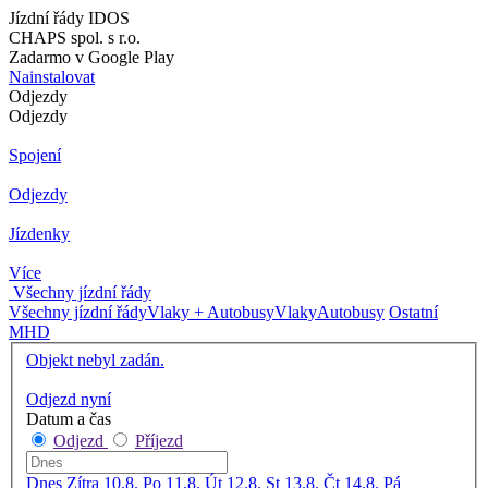
Jízdní řády IDOS
CHAPS spol. s r.o.
Zadarmo v Google Play
Nainstalovat
Odjezdy
Odjezdy
Spojení
Odjezdy
Jízdenky
Více
Všechny jízdní řády
Všechny jízdní řády
Vlaky + Autobusy
Vlaky
Autobusy
Ostatní
MHD
Objekt nebyl zadán.
Odjezd nyní
Datum a čas
Odjezd
Příjezd
Dnes
Zítra
10.8. Po
11.8. Út
12.8. St
13.8. Čt
14.8. Pá