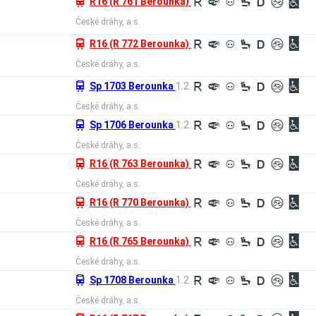
û
R16 (R 761 Berounka)
R
º
³
¼
®
²
©
České dráhy, a.s.
û
R16 (R 772 Berounka)
R
º
³
¼
®
²
©
České dráhy, a.s.
û
Sp 1703 Berounka
1.2.
R
º
³
¼
®
²
©
České dráhy, a.s.
û
Sp 1706 Berounka
1.2.
R
º
³
¼
®
²
©
České dráhy, a.s.
û
R16 (R 763 Berounka)
R
º
³
¼
®
²
©
České dráhy, a.s.
û
R16 (R 770 Berounka)
R
º
³
¼
®
²
©
České dráhy, a.s.
û
R16 (R 765 Berounka)
R
º
³
¼
®
²
©
České dráhy, a.s.
û
Sp 1708 Berounka
1.2.
R
º
³
¼
®
²
©
České dráhy, a.s.