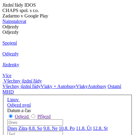
Jízdní řády IDOS
CHAPS spol. s r.o.
Zadarmo v Google Play
Nainstalovat
Odjezdy
Odjezdy
Spojení
Odjezdy
Jízdenky
Více
Všechny jízdní řády
Všechny jízdní řády
Vlaky + Autobusy
Vlaky
Autobusy
Ostatní
MHD
Lipov
Odjezd nyní
Datum a čas
Odjezd
Příjezd
Dnes
Zítra
8.8. So
9.8. Ne
10.8. Po
11.8. Út
12.8. St