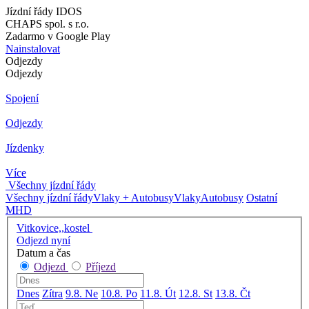
Jízdní řády IDOS
CHAPS spol. s r.o.
Zadarmo v Google Play
Nainstalovat
Odjezdy
Odjezdy
Spojení
Odjezdy
Jízdenky
Více
Všechny jízdní řády
Všechny jízdní řády
Vlaky + Autobusy
Vlaky
Autobusy
Ostatní
MHD
Vitkovice,,kostel
Odjezd nyní
Datum a čas
Odjezd
Příjezd
Dnes
Zítra
9.8. Ne
10.8. Po
11.8. Út
12.8. St
13.8. Čt