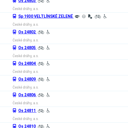
û
Os 24803
L
H
České dráhy, a.s.
û
Sp 1930 VELTLÍNSKÉ ZELENÉ
º
³
½
L
H
České dráhy, a.s.
û
Os 24802
L
H
České dráhy, a.s.
û
Os 24805
L
H
České dráhy, a.s.
û
Os 24804
L
H
České dráhy, a.s.
û
Os 24809
L
H
České dráhy, a.s.
û
Os 24806
L
H
České dráhy, a.s.
û
Os 24811
L
H
České dráhy, a.s.
û
Os 24810
L
H