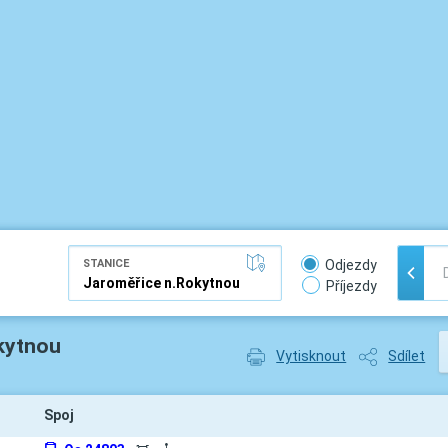
STANICE
Odjezdy
Příjezdy
kytnou
Vytisknout
Sdílet
Spoj