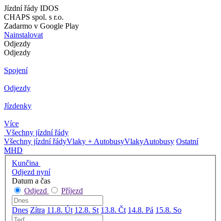
Jízdní řády IDOS
CHAPS spol. s r.o.
Zadarmo v Google Play
Nainstalovat
Odjezdy
Odjezdy
Spojení
Odjezdy
Jízdenky
Více
Všechny jízdní řády
Všechny jízdní řády
Vlaky + Autobusy
Vlaky
Autobusy
Ostatní
MHD
Kunčina
Odjezd nyní
Datum a čas
Odjezd
Příjezd
Dnes
Zítra
11.8. Út
12.8. St
13.8. Čt
14.8. Pá
15.8. So