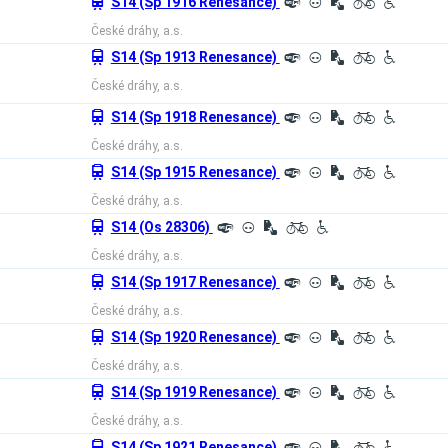
û
S14 (Sp 1916 Renesance)
º
³
½
L
H
České dráhy, a.s.
û
S14 (Sp 1913 Renesance)
º
³
½
L
H
České dráhy, a.s.
û
S14 (Sp 1918 Renesance)
º
³
½
L
H
České dráhy, a.s.
û
S14 (Sp 1915 Renesance)
º
³
½
L
H
České dráhy, a.s.
û
S14 (Os 28306)
º
³
½
L
H
České dráhy, a.s.
û
S14 (Sp 1917 Renesance)
º
³
½
L
H
České dráhy, a.s.
û
S14 (Sp 1920 Renesance)
º
³
½
L
H
České dráhy, a.s.
û
S14 (Sp 1919 Renesance)
º
³
½
L
H
České dráhy, a.s.
S14 (Sp 1921 Renesance)