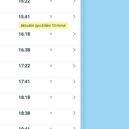
15:22
D
15:41
D
Aktuální zpoždění 10 minut
16:18
D
16:38
D
17:22
D
17:41
D
18:18
D
18:38
D