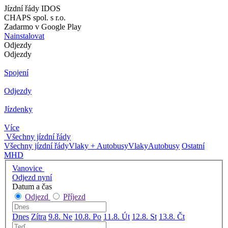
Jízdní řády IDOS
CHAPS spol. s r.o.
Zadarmo v Google Play
Nainstalovat
Odjezdy
Odjezdy
Spojení
Odjezdy
Jízdenky
Více
Všechny jízdní řády
Všechny jízdní řády
Vlaky + Autobusy
Vlaky
Autobusy
Ostatní
MHD
Vanovice
Odjezd nyní
Datum a čas
Odjezd
Příjezd
Dnes
Zítra
9.8. Ne
10.8. Po
11.8. Út
12.8. St
13.8. Čt