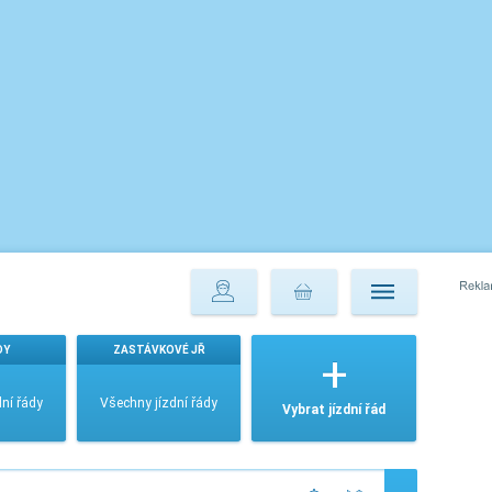
DY
ZASTÁVKOVÉ JŘ
ní řády
Všechny jízdní řády
Vybrat jízdní řád