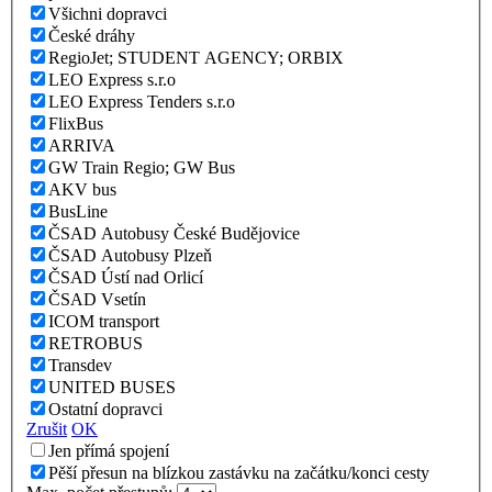
Všichni dopravci
České dráhy
RegioJet; STUDENT AGENCY; ORBIX
LEO Express s.r.o
LEO Express Tenders s.r.o
FlixBus
ARRIVA
GW Train Regio; GW Bus
AKV bus
BusLine
ČSAD Autobusy České Budějovice
ČSAD Autobusy Plzeň
ČSAD Ústí nad Orlicí
ČSAD Vsetín
ICOM transport
RETROBUS
Transdev
UNITED BUSES
Ostatní dopravci
Zrušit
OK
Jen přímá spojení
Pěší přesun na blízkou zastávku na začátku/konci cesty