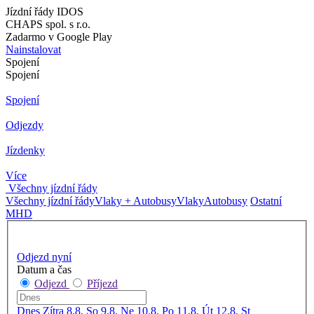
Jízdní řády IDOS
CHAPS spol. s r.o.
Zadarmo v Google Play
Nainstalovat
Spojení
Spojení
Spojení
Odjezdy
Jízdenky
Více
Všechny jízdní řády
Všechny jízdní řády
Vlaky + Autobusy
Vlaky
Autobusy
Ostatní
MHD
Odjezd nyní
Datum a čas
Odjezd
Příjezd
Dnes
Zítra
8.8. So
9.8. Ne
10.8. Po
11.8. Út
12.8. St