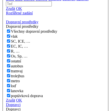
Zrušit
OK
Rozšířené zadání
Dopravní prostředky
Dopravní prostředky
Všechny dopravní prostředky
vlak
SC, ICE, …
EC, IC, …
R, …
Os, Sp, …
ostatní
autobus
tramvaj
trolejbus
metro
loď
lanovka
poptávková doprava
Zrušit
OK
Dopravci
Dopravci