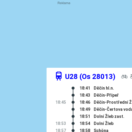
û
U28 (Os 28013)
L
18:41
Děčín hl.n.
18:43
Děčín-Přípeř
18:45
18:46
Děčín-Prostřední Ž
18:49
Děčín-Čertova vod
18:51
Dolní Žleb zast.
18:53
18:54
Dolní Žleb
18:57
18:58
Schöna