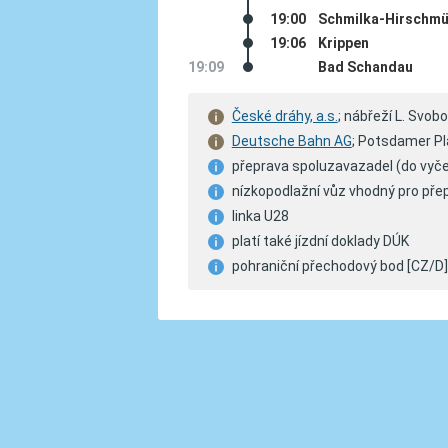
19:00
Schmilka-Hirschmü
19:06
Krippen
19:09
Bad Schandau
České dráhy, a.s.
; nábřeží L. Svob
Deutsche Bahn AG
; Potsdamer Pla
přeprava spoluzavazadel (do vyče
nízkopodlažní vůz vhodný pro přep
linka U28
platí také jízdní doklady DÚK
pohraniční přechodový bod [CZ/D]