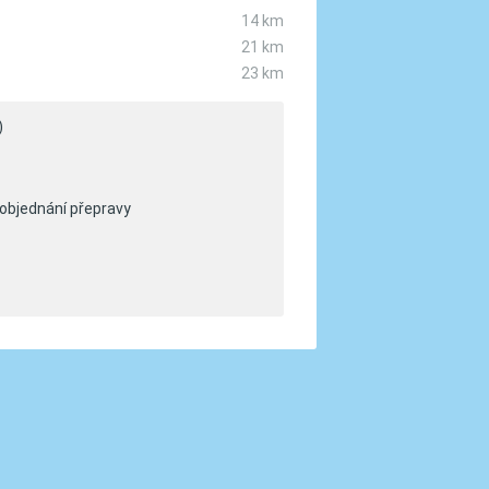
14 km
21 km
23 km
)
 objednání přepravy