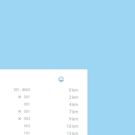
301, 4060
0 km
D
301
2 km
301
4 km
D
301
7 km
D
303
9 km
303
10 km
191
13 km