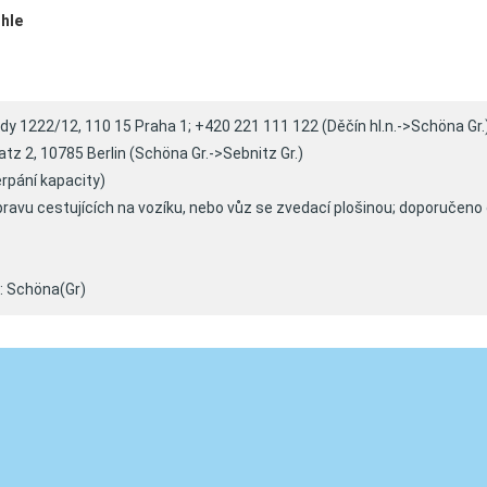
hle
ody 1222/12, 110 15 Praha 1; +420 221 111 122 (Děčín hl.n.->Schöna Gr.
tz 2, 10785 Berlin (Schöna Gr.->Sebnitz Gr.)
rpání kapacity)
ravu cestujících na vozíku, nebo vůz se zvedací plošinou; doporučeno
: Schöna(Gr)