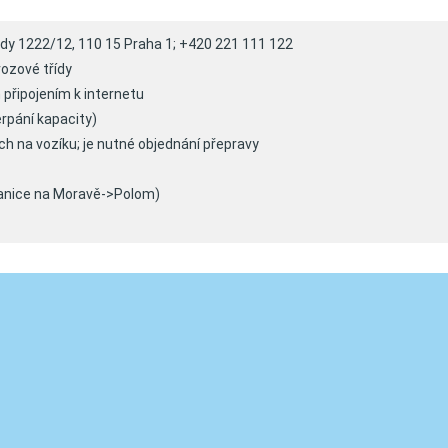
body 1222/12, 110 15 Praha 1; +420 221 111 122
vozové třídy
připojením k internetu
rpání kapacity)
ch na vozíku; je nutné objednání přepravy
Hranice na Moravě->Polom)