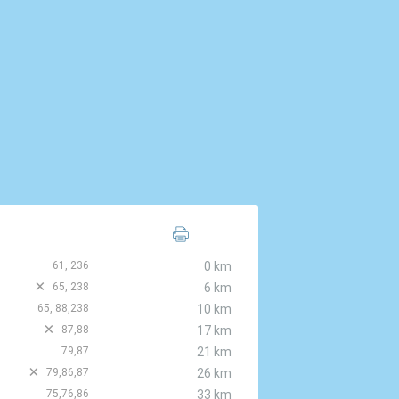
61, 236
0 km
D
65, 238
6 km
65, 88,238
10 km
D
87,88
17 km
79,87
21 km
D
79,86,87
26 km
75,76,86
33 km