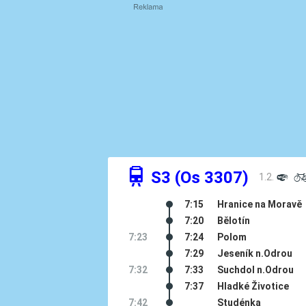
û
S3 (Os 3307)
1.2.
º
7:15
Hranice na Moravě
7:20
Bělotín
7:23
7:24
Polom
7:29
Jeseník n.Odrou
7:32
7:33
Suchdol n.Odrou
7:37
Hladké Životice
7:42
Studénka