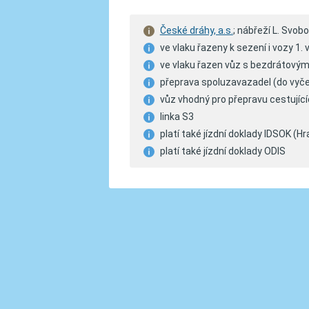
České dráhy, a.s.
; nábřeží L. Svo
ve vlaku řazeny k sezení i vozy 1. 
ve vlaku řazen vůz s bezdrátovým 
přeprava spoluzavazadel (do vyče
vůz vhodný pro přepravu cestující
linka S3
platí také jízdní doklady IDSOK (
platí také jízdní doklady ODIS