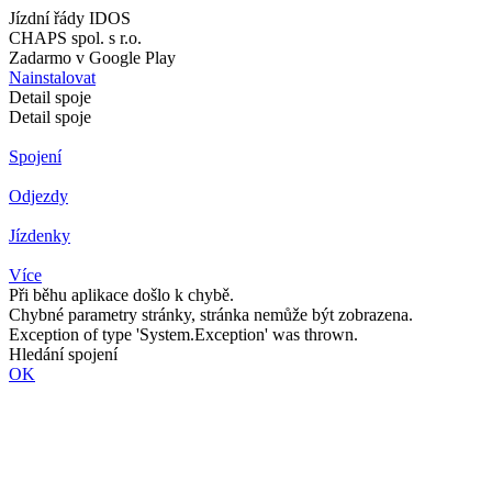
Jízdní řády IDOS
CHAPS spol. s r.o.
Zadarmo v Google Play
Nainstalovat
Detail spoje
Detail spoje
Spojení
Odjezdy
Jízdenky
Více
Při běhu aplikace došlo k chybě.
Chybné parametry stránky, stránka nemůže být zobrazena.
Exception of type 'System.Exception' was thrown.
Hledání spojení
OK