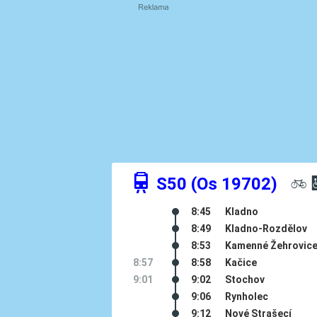
û
S50 (Os 19702)
L
8:45
Kladno
8:49
Kladno-Rozdělov
8:53
Kamenné Žehrovic
8:57
8:58
Kačice
9:01
9:02
Stochov
9:06
Rynholec
9:12
Nové Strašecí