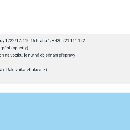
body 1222/12, 110 15 Praha 1; +420 221 111 122
rpání kapacity)
ch na vozíku; je nutné objednání přepravy
žná u Rakovníka->Rakovník)