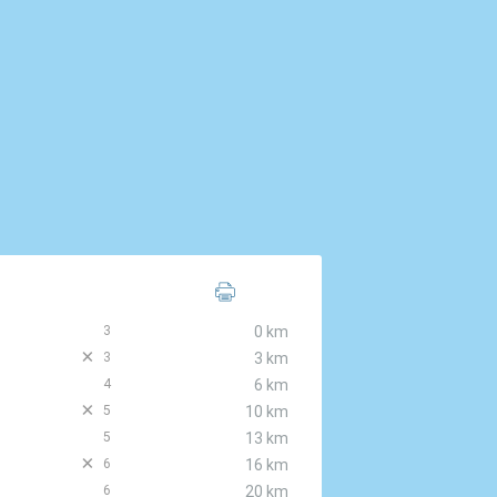
3
0 km
D
3
3 km
4
6 km
D
5
10 km
5
13 km
D
6
16 km
6
20 km