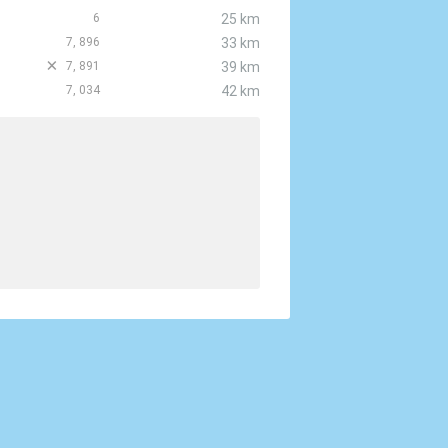
6
25 km
7, 896
33 km
D
7, 891
39 km
7, 034
42 km