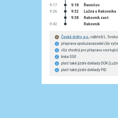
9:17
9:18
Řevničov
9:26
9:32
Lužná u Rakovníka
9:38
Rakovník zast.
9:42
Rakovník
České dráhy, a.s.
; nábřeží L. Svo
přeprava spoluzavazadel (do vyče
vůz vhodný pro přepravu cestující
linka S50
platí také jízdní doklady DÚK (Lu
platí také jízdní doklady PID