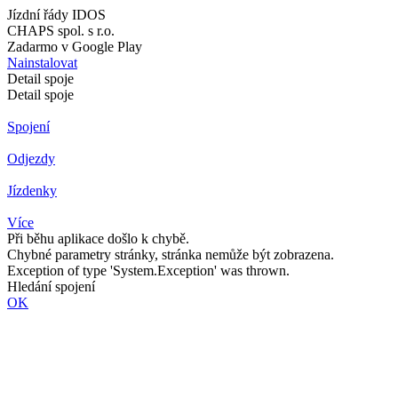
Jízdní řády IDOS
CHAPS spol. s r.o.
Zadarmo v Google Play
Nainstalovat
Detail spoje
Detail spoje
Spojení
Odjezdy
Jízdenky
Více
Při běhu aplikace došlo k chybě.
Chybné parametry stránky, stránka nemůže být zobrazena.
Exception of type 'System.Exception' was thrown.
Hledání spojení
OK