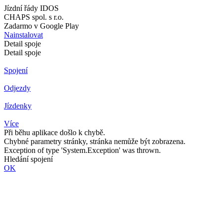
Jízdní řády IDOS
CHAPS spol. s r.o.
Zadarmo v Google Play
Nainstalovat
Detail spoje
Detail spoje
Spojení
Odjezdy
Jízdenky
Více
Při běhu aplikace došlo k chybě.
Chybné parametry stránky, stránka nemůže být zobrazena.
Exception of type 'System.Exception' was thrown.
Hledání spojení
OK