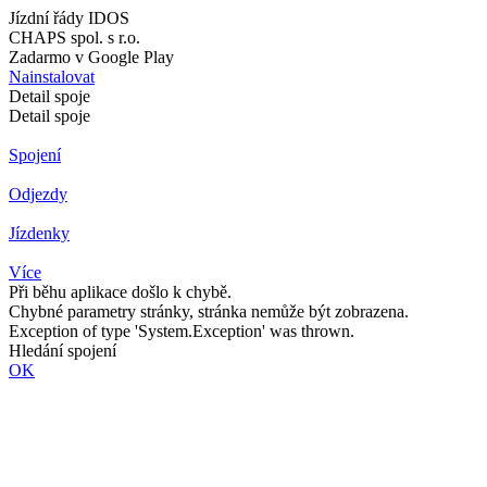
Jízdní řády IDOS
CHAPS spol. s r.o.
Zadarmo v Google Play
Nainstalovat
Detail spoje
Detail spoje
Spojení
Odjezdy
Jízdenky
Více
Při běhu aplikace došlo k chybě.
Chybné parametry stránky, stránka nemůže být zobrazena.
Exception of type 'System.Exception' was thrown.
Hledání spojení
OK