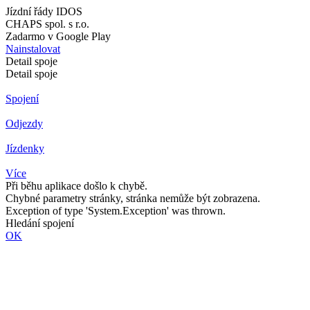
Jízdní řády IDOS
CHAPS spol. s r.o.
Zadarmo v Google Play
Nainstalovat
Detail spoje
Detail spoje
Spojení
Odjezdy
Jízdenky
Více
Při běhu aplikace došlo k chybě.
Chybné parametry stránky, stránka nemůže být zobrazena.
Exception of type 'System.Exception' was thrown.
Hledání spojení
OK