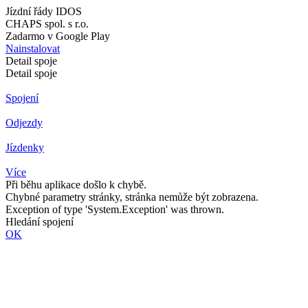
Jízdní řády IDOS
CHAPS spol. s r.o.
Zadarmo v Google Play
Nainstalovat
Detail spoje
Detail spoje
Spojení
Odjezdy
Jízdenky
Více
Při běhu aplikace došlo k chybě.
Chybné parametry stránky, stránka nemůže být zobrazena.
Exception of type 'System.Exception' was thrown.
Hledání spojení
OK