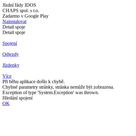
Jízdní řády IDOS
CHAPS spol. s r.o.
Zadarmo v Google Play
Nainstalovat
Detail spoje
Detail spoje
Spojení
Odjezdy
Jízdenky
Více
Při běhu aplikace došlo k chybě.
Chybné parametry stránky, stránka nemůže být zobrazena.
Exception of type 'System.Exception' was thrown.
Hledání spojení
OK