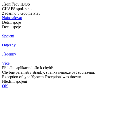
Jízdní řády IDOS
CHAPS spol. s r.o.
Zadarmo v Google Play
Nainstalovat
Detail spoje
Detail spoje
Spojení
Odjezdy
Jízdenky
Více
Při běhu aplikace došlo k chybě.
Chybné parametry stránky, stránka nemůže být zobrazena.
Exception of type 'System.Exception' was thrown.
Hledání spojení
OK