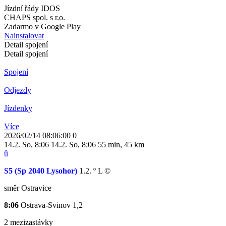
Jízdní řády IDOS
CHAPS spol. s r.o.
Zadarmo v Google Play
Nainstalovat
Detail spojení
Detail spojení
Spojení
Odjezdy
Jízdenky
Více
2026/02/14 08:06:00
0
14.2. So
,
8:06
14.2. So
,
8:06
55 min
,
45 km
û
S5
(Sp 2040 Lysohor)
1.2.
º
L
©
směr Ostravice
8:06
Ostrava-Svinov
1,2
2 mezizastávky