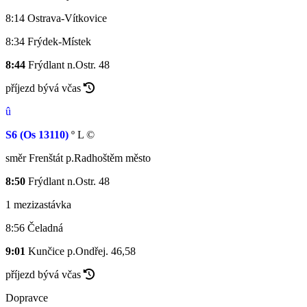
8:14
Ostrava-Vítkovice
8:34
Frýdek-Místek
8:44
Frýdlant n.Ostr.
48
příjezd bývá včas
û
S6
(Os 13110)
º
L
©
směr Frenštát p.Radhoštěm město
8:50
Frýdlant n.Ostr.
48
1 mezizastávka
8:56
Čeladná
9:01
Kunčice p.Ondřej.
46,58
příjezd bývá včas
Dopravce