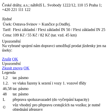
České dráhy, a.s.; nábřeží L. Svobody 1222/12, 110 15 Praha 1;
+420 221 111 122
Jízdné
Úsek:
Ostrava-Svinov > Kunčice p.Ondřej.
Tarif:
Flexi základní / Flexi základní IN 50 / Flexi základní IN 25
Cena:
109 Kč / 55 Kč / 82 Kč (tar. vzd. 45 km)
Upozornění
Na vybrané spojení nám dopravci umožňují prodat jízdenky jen na
úseky:
Zrušit
OK
Upozornění
Zkusit znovu
OK
Legenda
1,2
tar. pásmo
1.2.
ve vlaku řazeny k sezení i vozy 1. vozové třídy
46,58
tar. pásmo
48
tar. pásmo
L
přeprava spoluzavazadel (do vyčerpání kapacity)
vůz vhodný pro přepravu cestujících na vozíku; je nutné
©
objednání přepravy