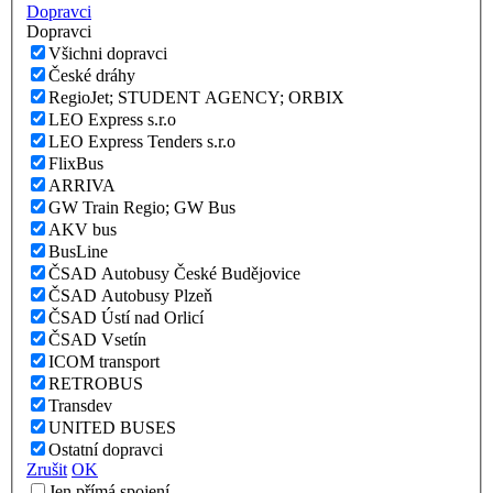
Dopravci
Dopravci
Všichni dopravci
České dráhy
RegioJet; STUDENT AGENCY; ORBIX
LEO Express s.r.o
LEO Express Tenders s.r.o
FlixBus
ARRIVA
GW Train Regio; GW Bus
AKV bus
BusLine
ČSAD Autobusy České Budějovice
ČSAD Autobusy Plzeň
ČSAD Ústí nad Orlicí
ČSAD Vsetín
ICOM transport
RETROBUS
Transdev
UNITED BUSES
Ostatní dopravci
Zrušit
OK
Jen přímá spojení