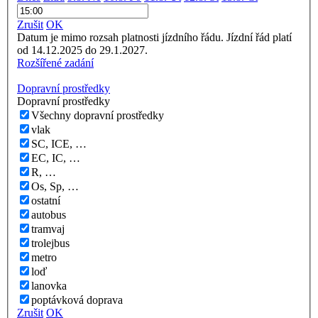
Zrušit
OK
Datum je mimo rozsah platnosti jízdního řádu. Jízdní řád platí
od 14.12.2025 do 29.1.2027.
Rozšířené zadání
Dopravní prostředky
Dopravní prostředky
Všechny dopravní prostředky
vlak
SC, ICE, …
EC, IC, …
R, …
Os, Sp, …
ostatní
autobus
tramvaj
trolejbus
metro
loď
lanovka
poptávková doprava
Zrušit
OK