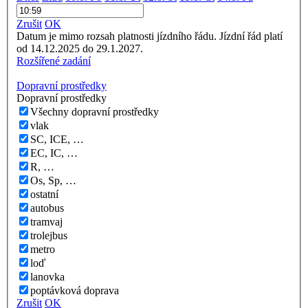
Zrušit
OK
Datum je mimo rozsah platnosti jízdního řádu. Jízdní řád platí
od 14.12.2025 do 29.1.2027.
Rozšířené zadání
Dopravní prostředky
Dopravní prostředky
Všechny dopravní prostředky
vlak
SC, ICE, …
EC, IC, …
R, …
Os, Sp, …
ostatní
autobus
tramvaj
trolejbus
metro
loď
lanovka
poptávková doprava
Zrušit
OK