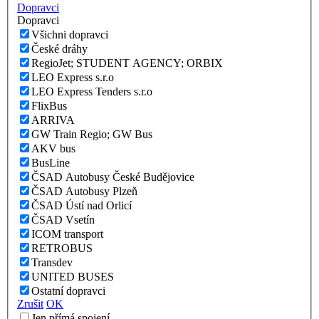
Dopravci
Dopravci
Všichni dopravci
České dráhy
RegioJet; STUDENT AGENCY; ORBIX
LEO Express s.r.o
LEO Express Tenders s.r.o
FlixBus
ARRIVA
GW Train Regio; GW Bus
AKV bus
BusLine
ČSAD Autobusy České Budějovice
ČSAD Autobusy Plzeň
ČSAD Ústí nad Orlicí
ČSAD Vsetín
ICOM transport
RETROBUS
Transdev
UNITED BUSES
Ostatní dopravci
Zrušit
OK
Jen přímá spojení