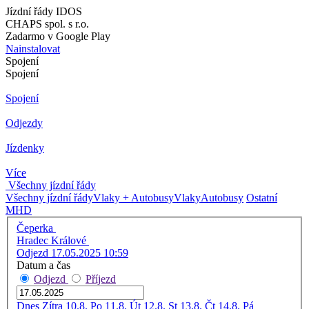
Jízdní řády IDOS
CHAPS spol. s r.o.
Zadarmo v Google Play
Nainstalovat
Spojení
Spojení
Spojení
Odjezdy
Jízdenky
Více
Všechny jízdní řády
Všechny jízdní řády
Vlaky + Autobusy
Vlaky
Autobusy
Ostatní
MHD
Čeperka
Hradec Králové
Odjezd 17.05.2025 10:59
Datum a čas
Odjezd
Příjezd
Dnes
Zítra
10.8. Po
11.8. Út
12.8. St
13.8. Čt
14.8. Pá