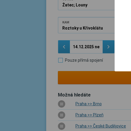
KAM
Pouze přímá spojení
Možná hledáte
Praha >> Brno
Praha >> Plzeň
Praha >> České Budějovice