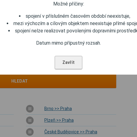
Možné příčiny:
spojení v příslušném časovém období neexistuje,
mezi výchozím a cílovým objektem neexistuje přímé spoje
spojení nelze realizovat povolenými dopravními prostředk
Datum mimo přípustný rozsah.
Odjezd
Příjezd
Zavřít
Rozšířené zadání
HLEDAT
Brno >> Praha
Plzeň >> Praha
České Budějovice >> Praha