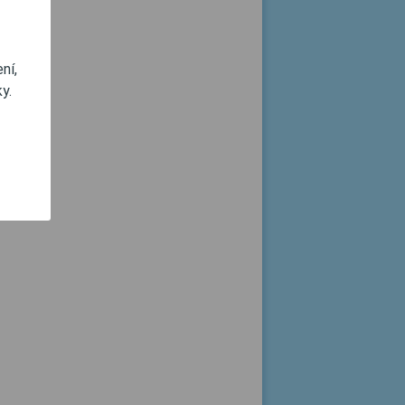
ní,
y.