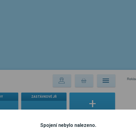
DY
ZASTÁVKOVÉ JŘ
ní řády
Všechny jízdní řády
Vybrat jízdní řád
Spojení nebylo nalezeno.