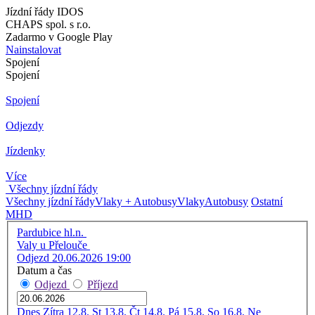
Jízdní řády IDOS
CHAPS spol. s r.o.
Zadarmo v Google Play
Nainstalovat
Spojení
Spojení
Spojení
Odjezdy
Jízdenky
Více
Všechny jízdní řády
Všechny jízdní řády
Vlaky + Autobusy
Vlaky
Autobusy
Ostatní
MHD
Pardubice hl.n.
Valy u Přelouče
Odjezd 20.06.2026 19:00
Datum a čas
Odjezd
Příjezd
Dnes
Zítra
12.8. St
13.8. Čt
14.8. Pá
15.8. So
16.8. Ne