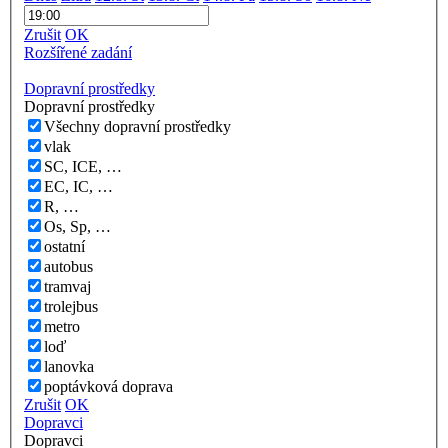
Zrušit
OK
Rozšířené zadání
Dopravní prostředky
Dopravní prostředky
Všechny dopravní prostředky
vlak
SC, ICE, …
EC, IC, …
R, …
Os, Sp, …
ostatní
autobus
tramvaj
trolejbus
metro
loď
lanovka
poptávková doprava
Zrušit
OK
Dopravci
Dopravci