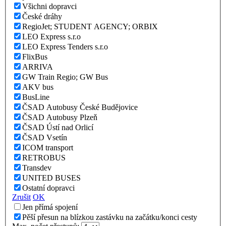
Všichni dopravci
České dráhy
RegioJet; STUDENT AGENCY; ORBIX
LEO Express s.r.o
LEO Express Tenders s.r.o
FlixBus
ARRIVA
GW Train Regio; GW Bus
AKV bus
BusLine
ČSAD Autobusy České Budějovice
ČSAD Autobusy Plzeň
ČSAD Ústí nad Orlicí
ČSAD Vsetín
ICOM transport
RETROBUS
Transdev
UNITED BUSES
Ostatní dopravci
Zrušit
OK
Jen přímá spojení
Pěší přesun na blízkou zastávku na začátku/konci cesty