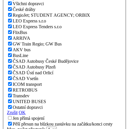
Všichni dopravci
České dráhy
RegioJet; STUDENT AGENCY; ORBIX
LEO Express s.r.o
LEO Express Tenders s.r.o
FlixBus
ARRIVA
GW Train Regio; GW Bus
AKV bus
BusLine
ČSAD Autobusy České Budějovice
ČSAD Autobusy Plzeň
ČSAD Ústí nad Orlicí
ČSAD Vsetín
ICOM transport
RETROBUS
Transdev
UNITED BUSES
Ostatní dopravci
Zrušit
OK
Jen přímá spojení
Pěší přesun na blízkou zastávku na začátku/konci cesty