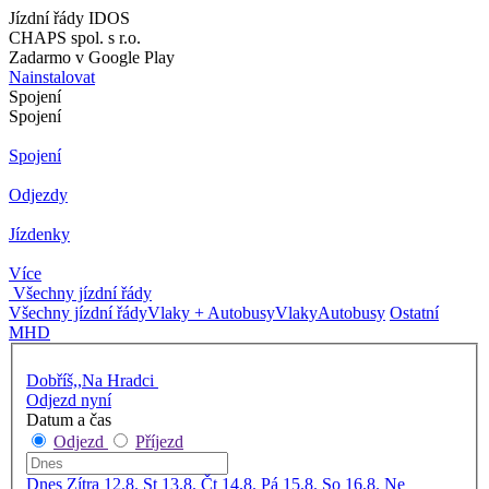
Jízdní řády IDOS
CHAPS spol. s r.o.
Zadarmo v Google Play
Nainstalovat
Spojení
Spojení
Spojení
Odjezdy
Jízdenky
Více
Všechny jízdní řády
Všechny jízdní řády
Vlaky + Autobusy
Vlaky
Autobusy
Ostatní
MHD
Dobříš,,Na Hradci
Odjezd nyní
Datum a čas
Odjezd
Příjezd
Dnes
Zítra
12.8. St
13.8. Čt
14.8. Pá
15.8. So
16.8. Ne