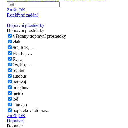
Zrušit
OK
Rozšířené zadání
Dopravní prostředky
Dopravní prostředky
Všechny dopravní prostředky
vlak
SC, ICE, …
EC, IC, …
R, …
Os, Sp, …
ostatní
autobus
tramvaj
trolejbus
metro
loď
lanovka
poptávková doprava
Zrušit
OK
Dopravci
Dopravci