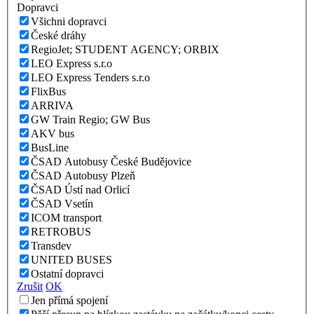
Dopravci
Všichni dopravci
České dráhy
RegioJet; STUDENT AGENCY; ORBIX
LEO Express s.r.o
LEO Express Tenders s.r.o
FlixBus
ARRIVA
GW Train Regio; GW Bus
AKV bus
BusLine
ČSAD Autobusy České Budějovice
ČSAD Autobusy Plzeň
ČSAD Ústí nad Orlicí
ČSAD Vsetín
ICOM transport
RETROBUS
Transdev
UNITED BUSES
Ostatní dopravci
Zrušit
OK
Jen přímá spojení