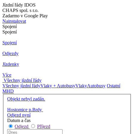
Jízdní řády IDOS
CHAPS spol. s r.o.
Zadarmo v Google Play
Nainstalovat
Spojení
Spojení
Spojení
Odjezdy
Jízdenky
Více
Všechny jízdní řády
Všechny jízdní řády
Vlaky + Autobusy
Vlaky
Autobusy
Ostatní
MHD
Objekt nebyl zadán.
Hostomice p.Brdy
Odjezd nyní
Datum a čas
Odjezd
Příjezd