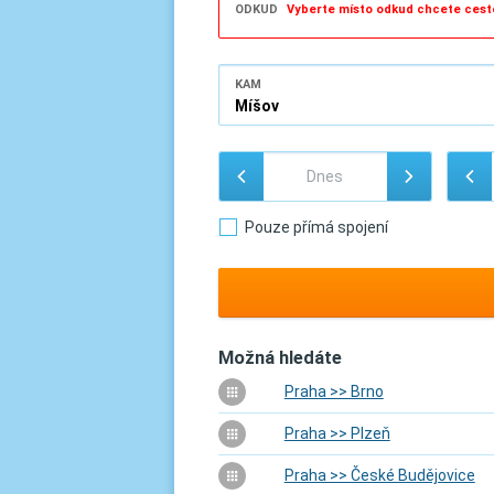
ODKUD
Vyberte místo odkud chcete cest
KAM
Pouze přímá spojení
Možná hledáte
Praha >> Brno
Praha >> Plzeň
Praha >> České Budějovice