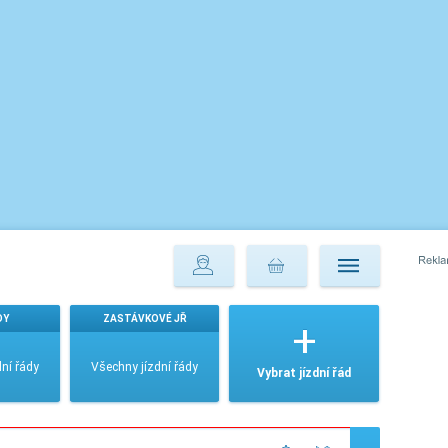
DY
ZASTÁVKOVÉ JŘ
ní řády
Všechny jízdní řády
Vybrat jízdní řád