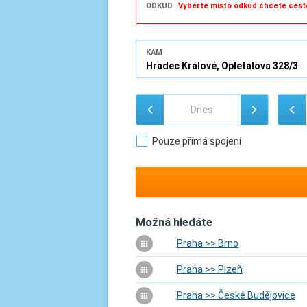
ODKUD
Vyberte místo odkud chcete cest
KAM
Pouze přímá spojení
Možná hledáte
Praha >> Brno
Praha >> Plzeň
Praha >> České Budějovice