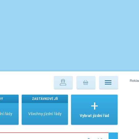
DY
ZASTÁVKOVÉ JŘ
ní řády
Všechny jízdní řády
Vybrat jízdní řád