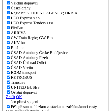
Všichni dopravci
České dráhy
RegioJet; STUDENT AGENCY; ORBIX
LEO Express s.r.o
LEO Express Tenders s.r.o
FlixBus
ARRIVA
GW Train Regio; GW Bus
AKV bus
BusLine
ČSAD Autobusy České Budějovice
ČSAD Autobusy Plzeň
ČSAD Ústí nad Orlicí
ČSAD Vsetín
ICOM transport
RETROBUS
Transdev
UNITED BUSES
Ostatní dopravci
Zrušit
OK
Jen přímá spojení
Pěší přesun na blízkou zastávku na začátku/konci cesty