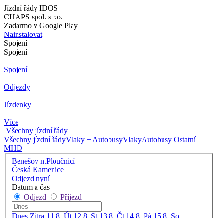
Jízdní řády IDOS
CHAPS spol. s r.o.
Zadarmo v Google Play
Nainstalovat
Spojení
Spojení
Spojení
Odjezdy
Jízdenky
Více
Všechny jízdní řády
Všechny jízdní řády
Vlaky + Autobusy
Vlaky
Autobusy
Ostatní
MHD
Benešov n.Ploučnicí
Česká Kamenice
Odjezd nyní
Datum a čas
Odjezd
Příjezd
Dnes
Zítra
11.8. Út
12.8. St
13.8. Čt
14.8. Pá
15.8. So