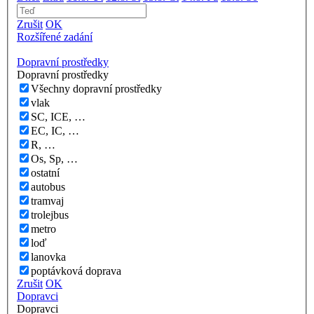
Zrušit
OK
Rozšířené zadání
Dopravní prostředky
Dopravní prostředky
Všechny dopravní prostředky
vlak
SC, ICE, …
EC, IC, …
R, …
Os, Sp, …
ostatní
autobus
tramvaj
trolejbus
metro
loď
lanovka
poptávková doprava
Zrušit
OK
Dopravci
Dopravci