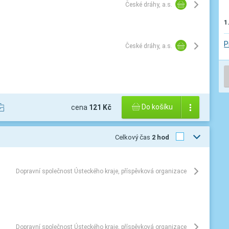
České dráhy, a.s.
1
P
České dráhy, a.s.
Do košíku
cena
121 Kč
Celkový čas
2 hod
Dopravní společnost Ústeckého kraje, příspěvková organizace
Dopravní společnost Ústeckého kraje, příspěvková organizace