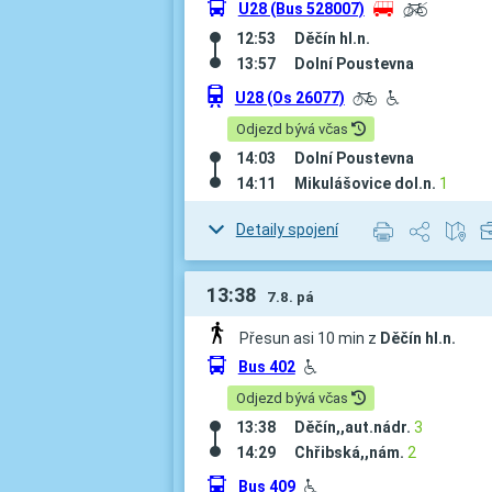
÷
U28 (Bus 528007)
z
í
12:53
Děčín hl.n.
13:57
Dolní Poustevna
û
U28 (Os 26077)
L
H
Odjezd bývá včas
14:03
Dolní Poustevna
14:11
Mikulášovice dol.n.
1
Detaily spojení
13:38
7.8. pá
Přesun asi 10 min z
Děčín hl.n.
÷
Bus 402
H
Odjezd bývá včas
13:38
Děčín,,aut.nádr.
3
14:29
Chřibská,,nám.
2
÷
Bus 409
H