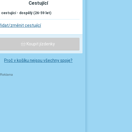
Cestující
. cestující - dospělý (26-59 let)
řidat/změnit cestující
Koupit jízdenky
Proč v košíku nejsou všechny spoje?