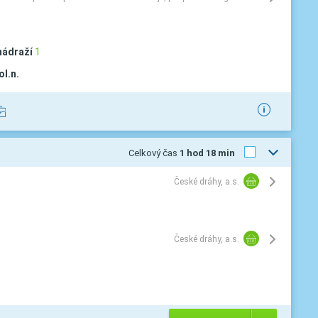
nádraží
1
l.n.
Celkový čas
1 hod 18 min
České dráhy, a.s.
České dráhy, a.s.