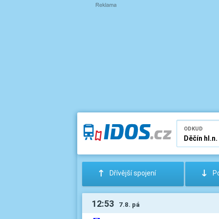
ODKUD
:
;
Dřívější spojení
Po
12:53
7.8. pá