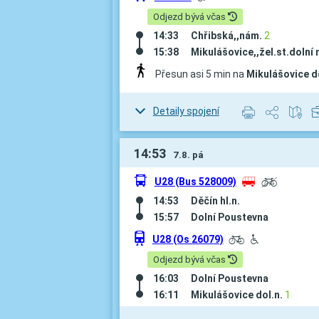
Odjezd bývá včas
14:33
Chřibská,,nám.
2
15:38
Mikulášovice,,žel.st.dolní 
Přesun asi 5 min na
Mikulášovice do
Detaily spojení
14:53
7.8. pá
÷
U28 (Bus 528009)
z
í
14:53
Děčín hl.n.
15:57
Dolní Poustevna
û
U28 (Os 26079)
L
H
Odjezd bývá včas
16:03
Dolní Poustevna
16:11
Mikulášovice dol.n.
1