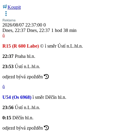
Koupit
2026/08/07 22:37:00
0
Dnes
,
22:37
Dnes
,
22:37
1 hod 38 min
û
R15
(R 600 Labe)
©
ì
směr Ústí n.L.hl.n.
22:37
Praha hl.n.
23:53
Ústí n.L.hl.n.
odjezd bývá zpožděn
û
U54
(Os 6968)
ì
směr Děčín hl.n.
23:56
Ústí n.L.hl.n.
0:15
Děčín hl.n.
odjezd bývá zpožděn