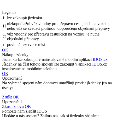
Legenda
ì
lze zakoupit jízdenku
nízkopodlažní vůz vhodný pro přepravu cestujících na vozíku,
H
nebo vůz se zvedací plošinou; doporučeno objednání přepravy
vůz vhodný pro přepravu cestujících na vozíku; je nutné
©
objednání přepravy
r
povinná rezervace míst
OK
Nákup jízdenky
Jízdenku lze zakoupit v nainstalované mobilní aplikaci
IDOS.cz
.
Jízdenky na část tohoto spojení lze zakoupit v aplikaci
IDOS.cz
instalované na mobilním telefonu.
OK
Upozornění
Na vybrané spojení nám dopravci umožňují prodat jízdenky jen na
úseky:
Zrušit
OK
Upozornění
Zkusit znovu
OK
Pomozte nám zlepšit IDOS
Hledáte u nás spojení? Zajímá nás, jak si jízdenky sháníte a