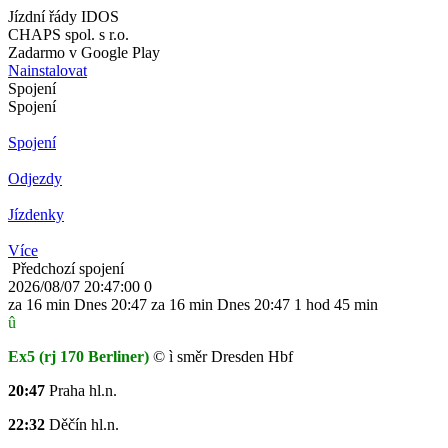
Jízdní řády IDOS
CHAPS spol. s r.o.
Zadarmo v Google Play
Nainstalovat
Spojení
Spojení
Spojení
Odjezdy
Jízdenky
Více
Předchozí spojení
2026/08/07 20:47:00
0
za 16 min
Dnes
20:47
za 16 min
Dnes
20:47
1 hod 45 min
û
Ex5
(rj 170 Berliner)
©
ì
směr Dresden Hbf
20:47
Praha hl.n.
22:32
Děčín hl.n.