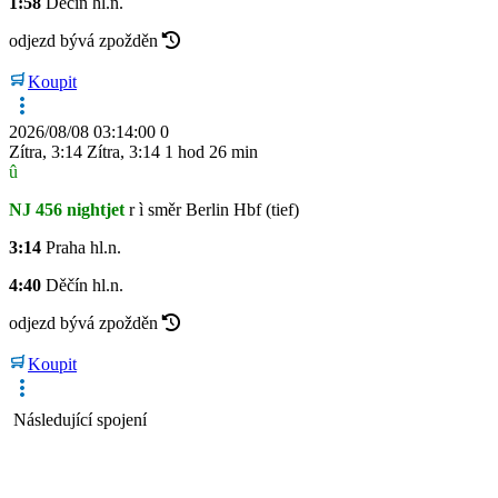
1:58
Děčín hl.n.
odjezd bývá zpožděn
Koupit
2026/08/08 03:14:00
0
Zítra
,
3:14
Zítra
,
3:14
1 hod 26 min
û
NJ 456 nightjet
r
ì
směr Berlin Hbf (tief)
3:14
Praha hl.n.
4:40
Děčín hl.n.
odjezd bývá zpožděn
Koupit
Následující spojení