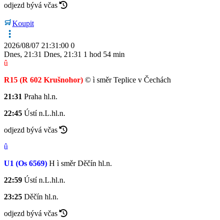
odjezd bývá včas
Koupit
2026/08/07 21:31:00
0
Dnes
,
21:31
Dnes
,
21:31
1 hod 54 min
û
R15
(R 602 Krušnohor)
©
ì
směr Teplice v Čechách
21:31
Praha hl.n.
22:45
Ústí n.L.hl.n.
odjezd bývá včas
û
U1
(Os 6569)
H
ì
směr Děčín hl.n.
22:59
Ústí n.L.hl.n.
23:25
Děčín hl.n.
odjezd bývá včas