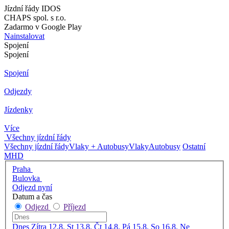
Jízdní řády IDOS
CHAPS spol. s r.o.
Zadarmo v Google Play
Nainstalovat
Spojení
Spojení
Spojení
Odjezdy
Jízdenky
Více
Všechny jízdní řády
Všechny jízdní řády
Vlaky + Autobusy
Vlaky
Autobusy
Ostatní
MHD
Praha
Bulovka
Odjezd nyní
Datum a čas
Odjezd
Příjezd
Dnes
Zítra
12.8. St
13.8. Čt
14.8. Pá
15.8. So
16.8. Ne