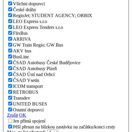
Všichni dopravci
České dráhy
RegioJet; STUDENT AGENCY; ORBIX
LEO Express s.r.o
LEO Express Tenders s.r.o
FlixBus
ARRIVA
GW Train Regio; GW Bus
AKV bus
BusLine
ČSAD Autobusy České Budějovice
ČSAD Autobusy Plzeň
ČSAD Ústí nad Orlicí
ČSAD Vsetín
ICOM transport
RETROBUS
Transdev
UNITED BUSES
Ostatní dopravci
Zrušit
OK
Jen přímá spojení
Pěší přesun na blízkou zastávku na začátku/konci cesty