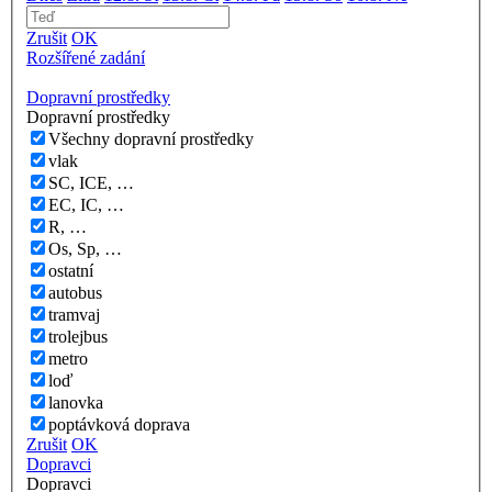
Zrušit
OK
Rozšířené zadání
Dopravní prostředky
Dopravní prostředky
Všechny dopravní prostředky
vlak
SC, ICE, …
EC, IC, …
R, …
Os, Sp, …
ostatní
autobus
tramvaj
trolejbus
metro
loď
lanovka
poptávková doprava
Zrušit
OK
Dopravci
Dopravci