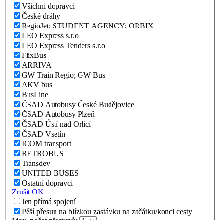
Všichni dopravci
České dráhy
RegioJet; STUDENT AGENCY; ORBIX
LEO Express s.r.o
LEO Express Tenders s.r.o
FlixBus
ARRIVA
GW Train Regio; GW Bus
AKV bus
BusLine
ČSAD Autobusy České Budějovice
ČSAD Autobusy Plzeň
ČSAD Ústí nad Orlicí
ČSAD Vsetín
ICOM transport
RETROBUS
Transdev
UNITED BUSES
Ostatní dopravci
Zrušit
OK
Jen přímá spojení
Pěší přesun na blízkou zastávku na začátku/konci cesty