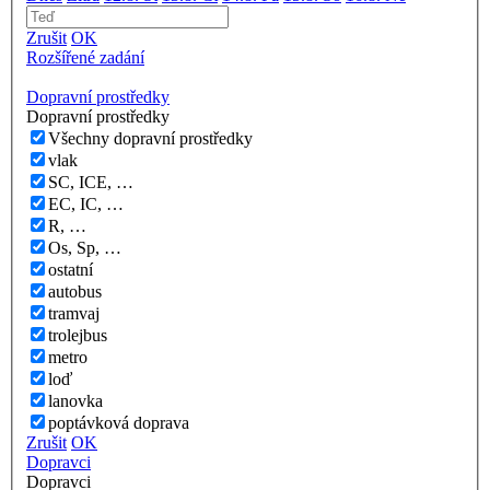
Zrušit
OK
Rozšířené zadání
Dopravní prostředky
Dopravní prostředky
Všechny dopravní prostředky
vlak
SC, ICE, …
EC, IC, …
R, …
Os, Sp, …
ostatní
autobus
tramvaj
trolejbus
metro
loď
lanovka
poptávková doprava
Zrušit
OK
Dopravci
Dopravci