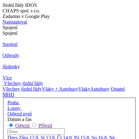
Jízdní řády IDOS
CHAPS spol. s r.o.
Zadarmo v Google Play
Nainstalovat
Spojení
Spojení
Spojení
Odjezdy
Jízdenky
Více
Všechny jízdní řády
Všechny jízdní řády
Vlaky + Autobusy
Vlaky
Autobusy
Ostatní
MHD
Praha
Louny
Odjezd nyní
Datum a čas
Odjezd
Příjezd
Dnes
Zítra
12.8. St
13.8. Čt
14.8. Pá
15.8. So
16.8. Ne