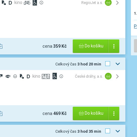
½
®
kino
í
©
v
RegioJet a.s.
1
P
Do košíku
cena
359 Kč
Celkový čas
3 hod 20 min
¾
º
³
½
®
kino
ª
©
v
České dráhy, a.s.
Do košíku
cena
469 Kč
Celkový čas
3 hod 35 min