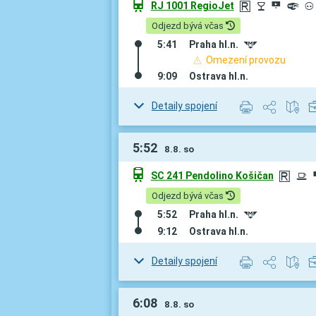
û
RJ 1001 RegioJet
r
Q
¾
º
³
Odjezd bývá včas
5:41
Praha hl.n.
#
Omezení provozu
9:09
Ostrava hl.n.
Detaily spojení
5:52
8.8. so
û
SC 241 Pendolino Košičan
r
¶
Odjezd bývá včas
5:52
Praha hl.n.
#
9:12
Ostrava hl.n.
Detaily spojení
6:08
8.8. so