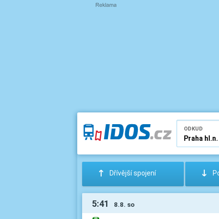
ODKUD
:
;
Dřívější spojení
Po
5:41
8.8. so