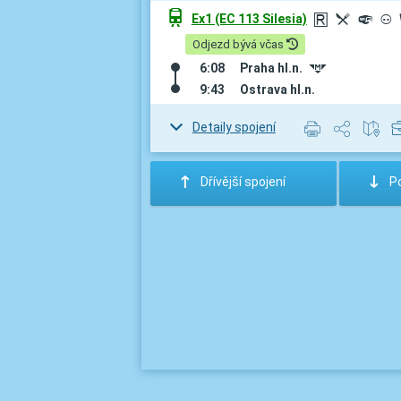
û
Ex1 (EC 113 Silesia)
r
M
º
³
Odjezd bývá včas
6:08
Praha hl.n.
#
9:43
Ostrava hl.n.
Detaily spojení
:
;
Dřívější spojení
Po