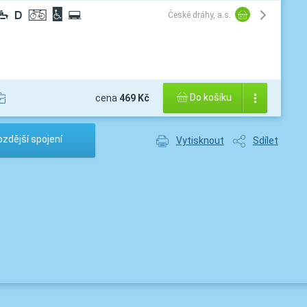
¼
®
ª
©
w
České dráhy, a.s.
Do košíku
cena
469 Kč
zdější spojení
Vytisknout
Sdílet