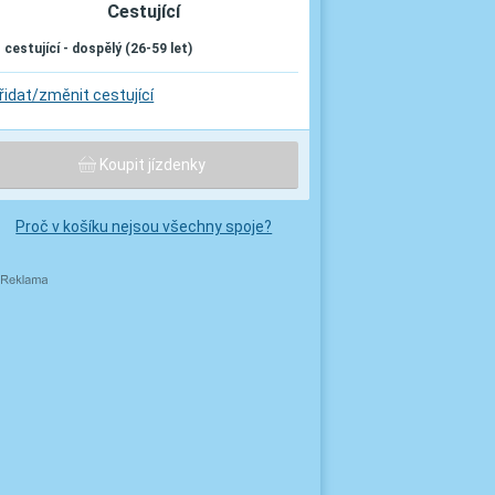
Cestující
. cestující - dospělý (26-59 let)
řidat/změnit cestující
Koupit jízdenky
Proč v košíku nejsou všechny spoje?