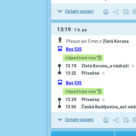
Detaily spojení
13:19
7.8. pá
Přesun asi 5 min z
Zlatá Koruna
÷
Bus 525
Odjezd bývá včas
13:19
Zlatá Koruna,,u nádraží
D
13:25
Přísečná
D
÷
Bus 535
Odjezd bývá včas
13:29
Přísečná
D
13:55
České Budějovice,,aut.nádr
Detaily spojení