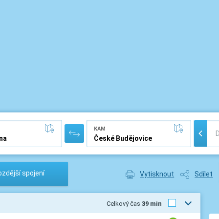
KAM
zdější spojení
Vytisknout
Sdílet
Celkový čas
39 min