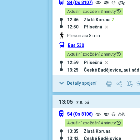
û
S4 (Os 8107)
µ
º
³
L
Aktuální zpoždění 3 minuty
12:46
Zlatá Koruna
2
12:50
Přísečná
D
Přesun asi 8 min
÷
Bus 530
Aktuální zpoždění 2 minuty
12:59
Přísečná
D
13:25
České Budějovice,,aut.nádr
Detaily spojení
13:05
7.8. pá
û
S4 (Os 8106)
µ
º
³
L
Aktuální zpoždění 4 minuty
13:05
Zlatá Koruna
13:42
České Budějovice