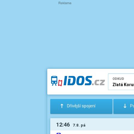
ODKUD
:
;
Dřívější spojení
Po
12:46
7.8. pá