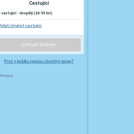
Cestující
. cestující - dospělý (26-59 let)
řidat/změnit cestující
Koupit jízdenky
Proč v košíku nejsou všechny spoje?