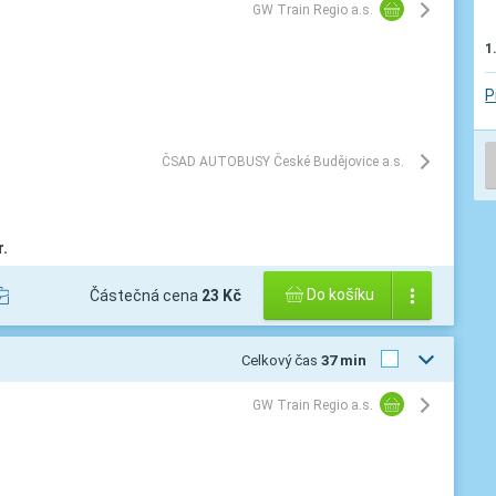
GW Train Regio a.s.
1
P
ČSAD AUTOBUSY České Budějovice a.s.
.
Do košíku
Částečná cena
23 Kč
Celkový čas
37 min
GW Train Regio a.s.