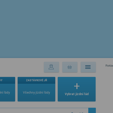
DY
ZASTÁVKOVÉ JŘ
ní řády
Všechny jízdní řády
Vybrat jízdní řád