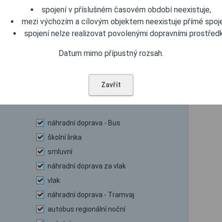
loď
spojení v příslušném časovém období neexistuje,
mezi výchozím a cílovým objektem neexistuje přímé spoje
ostatní
spojení nelze realizovat povolenými dopravními prostředk
Datum mimo přípustný rozsah.
mezinárodní autobus
Zavřít
náhradní doprava - Bus
školní linka
smluvní
náhradní doprava za vlak
vlak
náhradní doprava - Tramvaj
autobus regionální noční