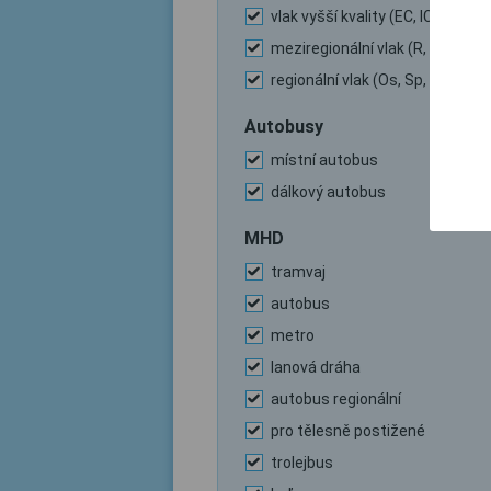
vlak vyšší kvality (EC, IC, …)
meziregionální vlak (R, …)
regionální vlak (Os, Sp, …)
Autobusy
místní autobus
dálkový autobus
MHD
tramvaj
autobus
metro
lanová dráha
autobus regionální
pro tělesně postižené
trolejbus