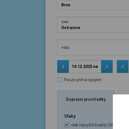
KAM
PŘES
Pouze přímá spojení
Dopravní prostředky
Vlaky
vlak nejvyšší kvality (SC, ICE, …)