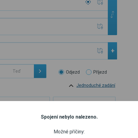
+
Odjezd
Příjezd
Jednoduché zadání
Přestupy
Další parametry
Spojení nebylo nalezeno.
Invertovat výběr
Možné příčiny:
autobus