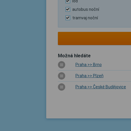
loď
autobus noční
tramvaj noční
Možná hledáte
Praha >> Brno
Praha >> Plzeň
Praha >> České Budějovice