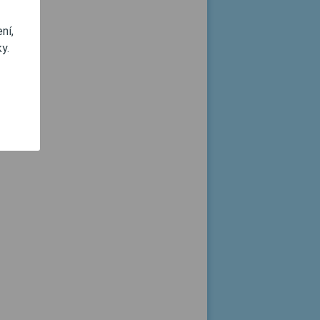
ní,
y.