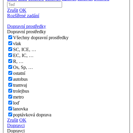
Zrušit
OK
Rozšířené zadání
Dopravní prostředky
Dopravní prostředky
Všechny dopravní prostředky
vlak
SC, ICE, …
EC, IC, …
R, …
Os, Sp, …
ostatní
autobus
tramvaj
trolejbus
metro
loď
lanovka
poptávková doprava
Zrušit
OK
Dopravci
Dopravci