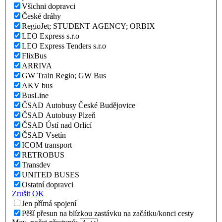
Všichni dopravci
České dráhy
RegioJet; STUDENT AGENCY; ORBIX
LEO Express s.r.o
LEO Express Tenders s.r.o
FlixBus
ARRIVA
GW Train Regio; GW Bus
AKV bus
BusLine
ČSAD Autobusy České Budějovice
ČSAD Autobusy Plzeň
ČSAD Ústí nad Orlicí
ČSAD Vsetín
ICOM transport
RETROBUS
Transdev
UNITED BUSES
Ostatní dopravci
Zrušit
OK
Jen přímá spojení
Pěší přesun na blízkou zastávku na začátku/konci cesty