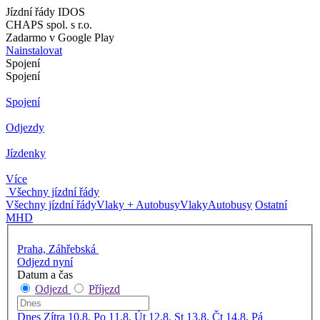
Jízdní řády IDOS
CHAPS spol. s r.o.
Zadarmo v Google Play
Nainstalovat
Spojení
Spojení
Spojení
Odjezdy
Jízdenky
Více
Všechny jízdní řády
Všechny jízdní řády
Vlaky + Autobusy
Vlaky
Autobusy
Ostatní
MHD
Praha, Záhřebská
Odjezd nyní
Datum a čas
Odjezd
Příjezd
Dnes
Zítra
10.8. Po
11.8. Út
12.8. St
13.8. Čt
14.8. Pá