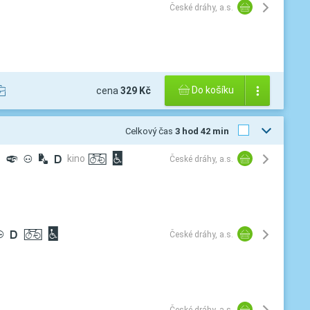
České dráhy, a.s.
Do košíku
cena
329 Kč
Celkový čas
3 hod 42 min
¾
º
³
½
®
kino
ª
©
České dráhy, a.s.
³
®
ª
©
České dráhy, a.s.