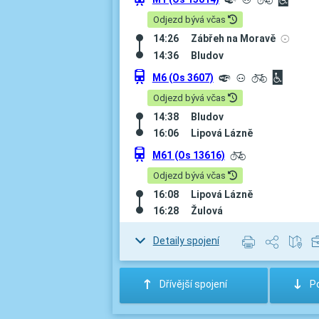
º
³
L
©
Odjezd bývá včas
14:26
Zábřeh na Moravě
v
14:36
Bludov
û
M6 (Os 3607)
º
³
L
©
Odjezd bývá včas
14:38
Bludov
16:06
Lipová Lázně
û
M61 (Os 13616)
L
Odjezd bývá včas
16:08
Lipová Lázně
16:28
Žulová
Detaily spojení
:
;
Dřívější spojení
Po