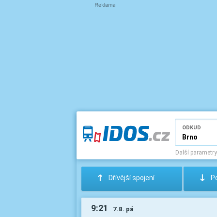
ODKUD
Další parametry
:
;
Dřívější spojení
Po
9:21
7.8. pá