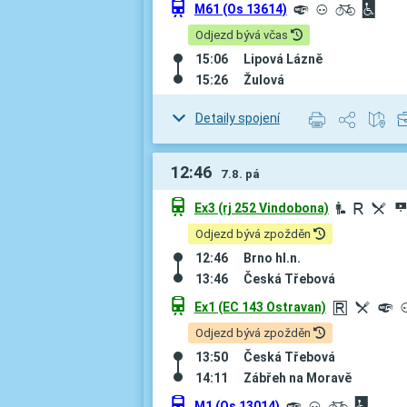
û
M61 (Os 13614)
º
³
L
©
Odjezd bývá včas
15:06
Lipová Lázně
15:26
Žulová
Detaily spojení
12:46
7.8. pá
û
Ex3 (rj 252 Vindobona)
Ó
R
M
Odjezd bývá zpožděn
12:46
Brno hl.n.
13:46
Česká Třebová
û
Ex1 (EC 143 Ostravan)
r
M
º
Odjezd bývá zpožděn
13:50
Česká Třebová
14:11
Zábřeh na Moravě
û
M1 (Os 13014)