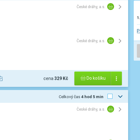
České dráhy, a.s.
1
P
České dráhy, a.s.
Do košíku
cena
329 Kč
Celkový čas
4 hod 5 min
České dráhy, a.s.