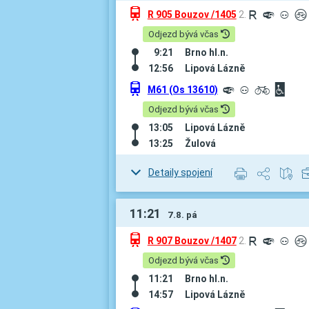
û
R 905 Bouzov /1405
2.
R
º
³
²
Odjezd bývá včas
9:21
Brno hl.n.
12:56
Lipová Lázně
û
M61 (Os 13610)
º
³
L
©
Odjezd bývá včas
13:05
Lipová Lázně
13:25
Žulová
Detaily spojení
11:21
7.8. pá
û
R 907 Bouzov /1407
2.
R
º
³
²
Odjezd bývá včas
11:21
Brno hl.n.
14:57
Lipová Lázně