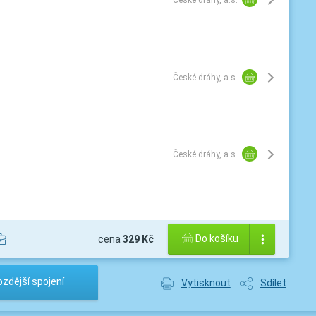
České dráhy, a.s.
České dráhy, a.s.
České dráhy, a.s.
Do košíku
cena
329 Kč
zdější spojení
Vytisknout
Sdílet