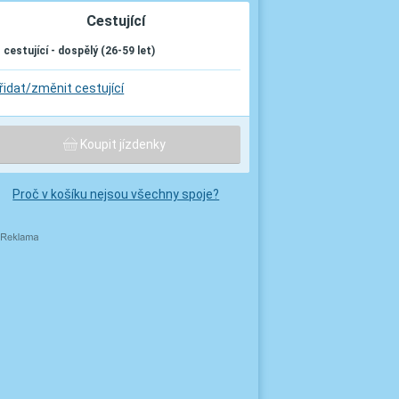
Cestující
. cestující - dospělý (26-59 let)
řidat/změnit cestující
Koupit jízdenky
Proč v košíku nejsou všechny spoje?