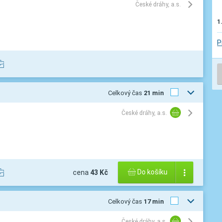
České dráhy, a.s.
1
P
Celkový čas
21 min
České dráhy, a.s.
Do košíku
cena
43 Kč
Celkový čas
17 min
České dráhy, a.s.