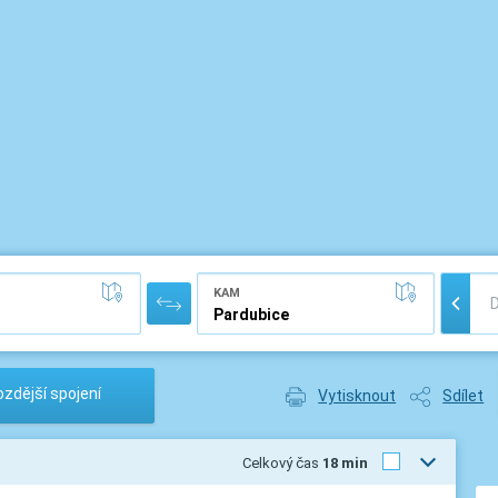
KAM
zdější spojení
Vytisknout
Sdílet
Celkový čas
18 min