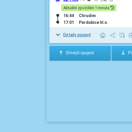
º
³
L
H
Aktuální zpoždění 1 minuta
16:44
Chrudim
17:01
Pardubice hl.n.
Detaily spojení
:
;
Dřívější spojení
Po