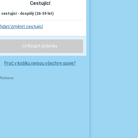
Cestující
. cestující - dospělý (26-59 let)
řidat/změnit cestující
Koupit jízdenky
Proč v košíku nejsou všechny spoje?