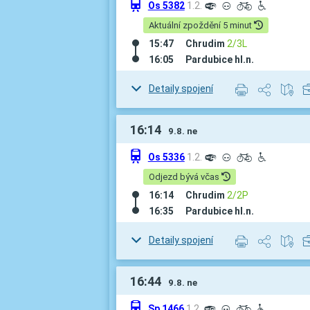
û
Os 5382
1.2.
º
³
L
H
Aktuální zpoždění 5 minut
15:47
Chrudim
2/3L
16:05
Pardubice hl.n.
Detaily spojení
16:14
9.8. ne
û
Os 5336
1.2.
º
³
L
H
Odjezd bývá včas
16:14
Chrudim
2/2P
16:35
Pardubice hl.n.
Detaily spojení
16:44
9.8. ne
û
Sp 1466
1.2.