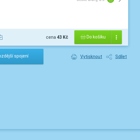
Do košíku
cena
43 Kč
zdější spojení
Vytisknout
Sdílet