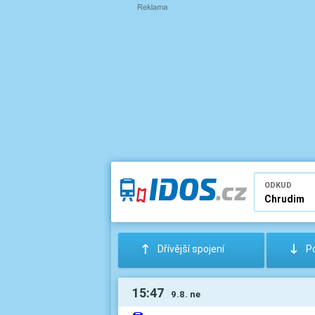
ODKUD
:
;
Dřívější spojení
Po
15:47
9.8. ne