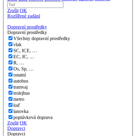
Zrušit
OK
Rozšířené zadání
Dopravní prostředky
Dopravní prostředky
Všechny dopravní prostředky
vlak
SC, ICE, …
EC, IC, …
R, …
Os, Sp, …
ostatní
autobus
tramvaj
trolejbus
metro
loď
lanovka
poptávková doprava
Zrušit
OK
Dopravci
Dopravci