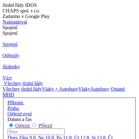
Jízdní řády IDOS
CHAPS spol. s r.o.
Zadarmo v Google Play
Nainstalovat
Spojení
Spojení
Spojení
Odjezdy
Jízdenky
Více
Všechny jízdní řády
Všechny jízdní řády
Vlaky + Autobusy
Vlaky
Autobusy
Ostatní
MHD
Příbram
Praha
Odjezd nyní
Datum a čas
Odjezd
Příjezd
Dnes
Zítra
9.8. Ne
10.8. Po
11.8. Út
12.8. St
13.8. Čt