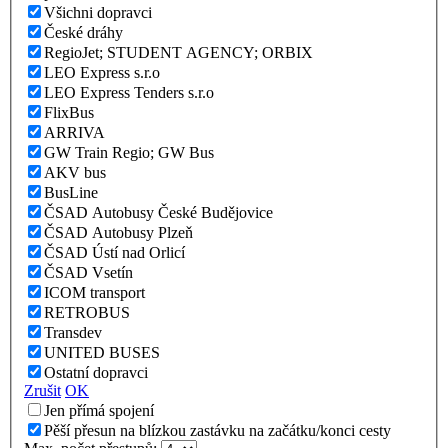
Všichni dopravci
České dráhy
RegioJet; STUDENT AGENCY; ORBIX
LEO Express s.r.o
LEO Express Tenders s.r.o
FlixBus
ARRIVA
GW Train Regio; GW Bus
AKV bus
BusLine
ČSAD Autobusy České Budějovice
ČSAD Autobusy Plzeň
ČSAD Ústí nad Orlicí
ČSAD Vsetín
ICOM transport
RETROBUS
Transdev
UNITED BUSES
Ostatní dopravci
Zrušit
OK
Jen přímá spojení
Pěší přesun na blízkou zastávku na začátku/konci cesty