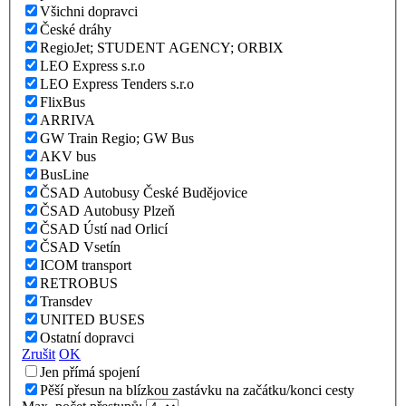
Všichni dopravci
České dráhy
RegioJet; STUDENT AGENCY; ORBIX
LEO Express s.r.o
LEO Express Tenders s.r.o
FlixBus
ARRIVA
GW Train Regio; GW Bus
AKV bus
BusLine
ČSAD Autobusy České Budějovice
ČSAD Autobusy Plzeň
ČSAD Ústí nad Orlicí
ČSAD Vsetín
ICOM transport
RETROBUS
Transdev
UNITED BUSES
Ostatní dopravci
Zrušit
OK
Jen přímá spojení
Pěší přesun na blízkou zastávku na začátku/konci cesty