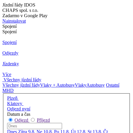
Jízdní řády IDOS
CHAPS spol. s r.o.
Zadarmo v Google Play
Nainstalovat
Spojení
Spojení
Spojení
Odjezdy
Jízdenky
Více
Všechny jízdní řády
Všechny jízdní řády
Vlaky + Autobusy
Vlaky
Autobusy
Ostatní
MHD
Plzeň
Klatovy
Odjezd nyní
Datum a čas
Odjezd
Příjezd
Dnes
Zítra
9.8. Ne
10.8. Po
11.8. Út
12.8. St
13.8. Čt