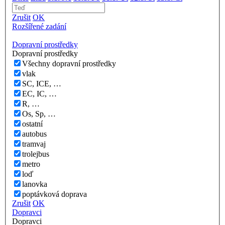
Zrušit
OK
Rozšířené zadání
Dopravní prostředky
Dopravní prostředky
Všechny dopravní prostředky
vlak
SC, ICE, …
EC, IC, …
R, …
Os, Sp, …
ostatní
autobus
tramvaj
trolejbus
metro
loď
lanovka
poptávková doprava
Zrušit
OK
Dopravci
Dopravci