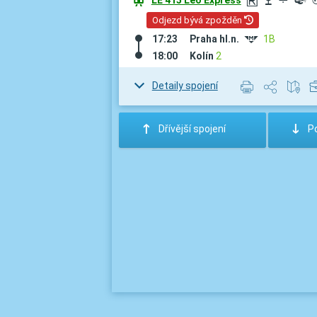
û
LE 415 Leo Express
r
Q
¾
º
Odjezd bývá zpožděn
17:23
Praha hl.n.
#
1B
18:00
Kolín
2
Detaily spojení
:
;
Dřívější spojení
Po