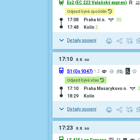
û
Ex2 (EC 223 Valašský expres)
R
¶
Odjezd bývá zpožděn
17:08
Praha hl.n.
#
3S
17:48
Kolín
2
Detaily spojení
17:10
8.8. so
û
S1 (Os 9347)
1.2.
º
³
L
©
v
Odjezd bývá včas
17:10
Praha Masarykovo n.
#
18:29
Kolín
Detaily spojení
17:23
8.8. so