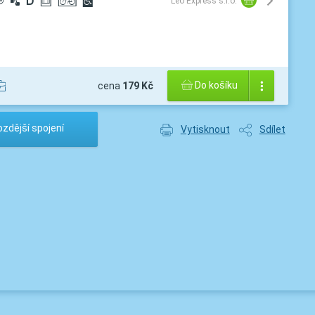
³
½
®
¯
ª
©
Leo Express s.r.o.
Do košíku
cena
179 Kč
zdější spojení
Vytisknout
Sdílet