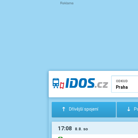
ODKUD
:
;
Dřívější spojení
Po
17:08
8.8. so