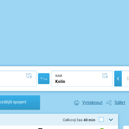
KAM
zdější spojení
Vytisknout
Sdílet
Celkový čas
40 min