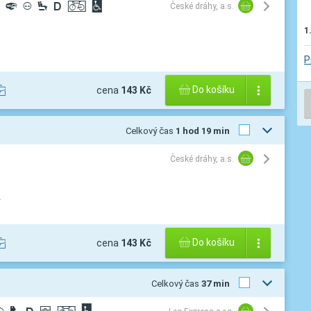
º
³
¼
®
ª
©
České dráhy, a.s.
1
P
Do košíku
cena
143 Kč
Celkový čas
1 hod 19 min
České dráhy, a.s.
2
Do košíku
cena
143 Kč
Celkový čas
37 min