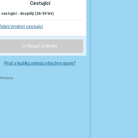
Cestující
. cestující - dospělý (26-59 let)
řidat/změnit cestující
Koupit jízdenky
Proč v košíku nejsou všechny spoje?