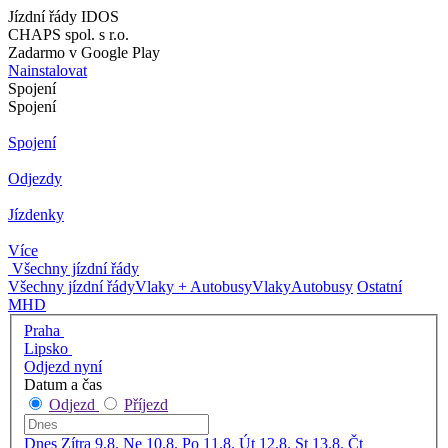
Jízdní řády IDOS
CHAPS spol. s r.o.
Zadarmo v Google Play
Nainstalovat
Spojení
Spojení
Spojení
Odjezdy
Jízdenky
Více
Všechny jízdní řády
Všechny jízdní řády
Vlaky + Autobusy
Vlaky
Autobusy
Ostatní
MHD
Praha
Lipsko
Odjezd nyní
Datum a čas
Odjezd
Příjezd
Dnes
Zítra
9.8. Ne
10.8. Po
11.8. Út
12.8. St
13.8. Čt