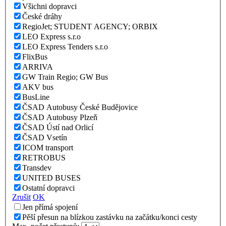
Všichni dopravci
České dráhy
RegioJet; STUDENT AGENCY; ORBIX
LEO Express s.r.o
LEO Express Tenders s.r.o
FlixBus
ARRIVA
GW Train Regio; GW Bus
AKV bus
BusLine
ČSAD Autobusy České Budějovice
ČSAD Autobusy Plzeň
ČSAD Ústí nad Orlicí
ČSAD Vsetín
ICOM transport
RETROBUS
Transdev
UNITED BUSES
Ostatní dopravci
Zrušit
OK
Jen přímá spojení
Pěší přesun na blízkou zastávku na začátku/konci cesty