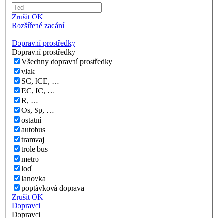
Zrušit
OK
Rozšířené zadání
Dopravní prostředky
Dopravní prostředky
Všechny dopravní prostředky
vlak
SC, ICE, …
EC, IC, …
R, …
Os, Sp, …
ostatní
autobus
tramvaj
trolejbus
metro
loď
lanovka
poptávková doprava
Zrušit
OK
Dopravci
Dopravci