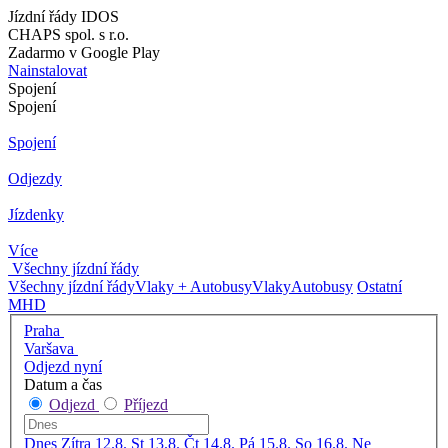
Jízdní řády IDOS
CHAPS spol. s r.o.
Zadarmo v Google Play
Nainstalovat
Spojení
Spojení
Spojení
Odjezdy
Jízdenky
Více
Všechny jízdní řády
Všechny jízdní řády
Vlaky + Autobusy
Vlaky
Autobusy
Ostatní
MHD
Praha
Varšava
Odjezd nyní
Datum a čas
Odjezd
Příjezd
Dnes
Zítra
12.8. St
13.8. Čt
14.8. Pá
15.8. So
16.8. Ne