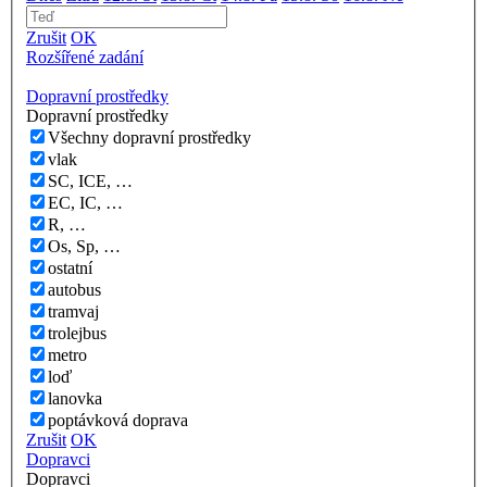
Zrušit
OK
Rozšířené zadání
Dopravní prostředky
Dopravní prostředky
Všechny dopravní prostředky
vlak
SC, ICE, …
EC, IC, …
R, …
Os, Sp, …
ostatní
autobus
tramvaj
trolejbus
metro
loď
lanovka
poptávková doprava
Zrušit
OK
Dopravci
Dopravci