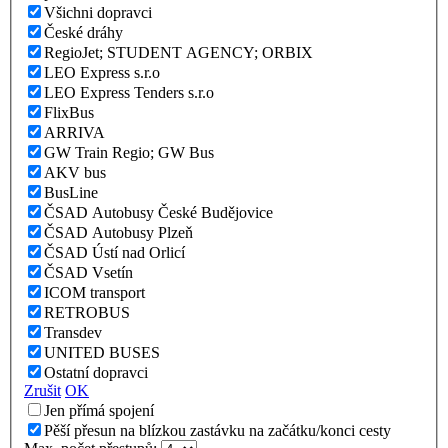
Všichni dopravci
České dráhy
RegioJet; STUDENT AGENCY; ORBIX
LEO Express s.r.o
LEO Express Tenders s.r.o
FlixBus
ARRIVA
GW Train Regio; GW Bus
AKV bus
BusLine
ČSAD Autobusy České Budějovice
ČSAD Autobusy Plzeň
ČSAD Ústí nad Orlicí
ČSAD Vsetín
ICOM transport
RETROBUS
Transdev
UNITED BUSES
Ostatní dopravci
Zrušit
OK
Jen přímá spojení
Pěší přesun na blízkou zastávku na začátku/konci cesty