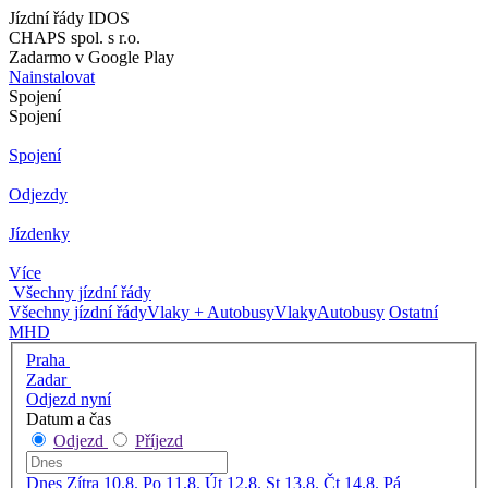
Jízdní řády IDOS
CHAPS spol. s r.o.
Zadarmo v Google Play
Nainstalovat
Spojení
Spojení
Spojení
Odjezdy
Jízdenky
Více
Všechny jízdní řády
Všechny jízdní řády
Vlaky + Autobusy
Vlaky
Autobusy
Ostatní
MHD
Praha
Zadar
Odjezd nyní
Datum a čas
Odjezd
Příjezd
Dnes
Zítra
10.8. Po
11.8. Út
12.8. St
13.8. Čt
14.8. Pá