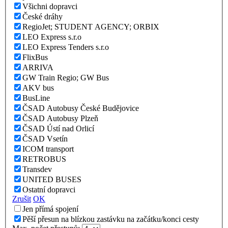
Všichni dopravci
České dráhy
RegioJet; STUDENT AGENCY; ORBIX
LEO Express s.r.o
LEO Express Tenders s.r.o
FlixBus
ARRIVA
GW Train Regio; GW Bus
AKV bus
BusLine
ČSAD Autobusy České Budějovice
ČSAD Autobusy Plzeň
ČSAD Ústí nad Orlicí
ČSAD Vsetín
ICOM transport
RETROBUS
Transdev
UNITED BUSES
Ostatní dopravci
Zrušit
OK
Jen přímá spojení
Pěší přesun na blízkou zastávku na začátku/konci cesty