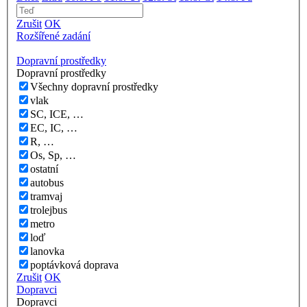
Zrušit
OK
Rozšířené zadání
Dopravní prostředky
Dopravní prostředky
Všechny dopravní prostředky
vlak
SC, ICE, …
EC, IC, …
R, …
Os, Sp, …
ostatní
autobus
tramvaj
trolejbus
metro
loď
lanovka
poptávková doprava
Zrušit
OK
Dopravci
Dopravci