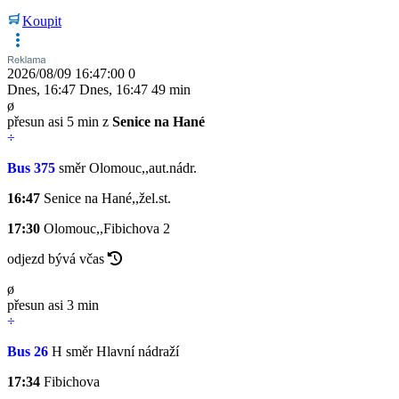
Koupit
2026/08/09 16:47:00
0
Dnes
,
16:47
Dnes
,
16:47
49 min
ø
přesun asi 5 min z
Senice na Hané
÷
Bus 375
směr Olomouc,,aut.nádr.
16:47
Senice na Hané,,žel.st.
17:30
Olomouc,,Fibichova
2
odjezd bývá včas
ø
přesun asi 3 min
÷
Bus 26
H
směr Hlavní nádraží
17:34
Fibichova