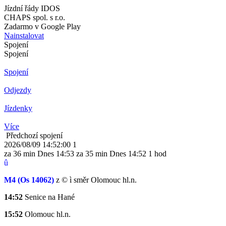
Jízdní řády IDOS
CHAPS spol. s r.o.
Zadarmo v Google Play
Nainstalovat
Spojení
Spojení
Spojení
Odjezdy
Jízdenky
Více
Předchozí spojení
2026/08/09 14:52:00
1
za 36 min
Dnes
14:53
za 35 min
Dnes
14:52
1 hod
û
M4
(Os 14062)
z
©
ì
směr Olomouc hl.n.
14:52
Senice na Hané
15:52
Olomouc hl.n.