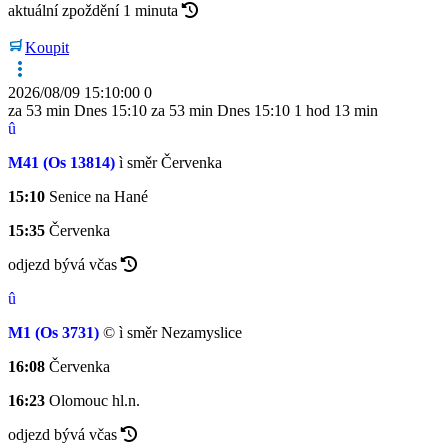
aktuální zpoždění 1 minuta
Koupit
2026/08/09 15:10:00
0
za 53 min
Dnes
15:10
za 53 min
Dnes
15:10
1 hod 13 min
û
M41
(Os 13814)
ì
směr Červenka
15:10
Senice na Hané
15:35
Červenka
odjezd bývá včas
û
M1
(Os 3731)
©
ì
směr Nezamyslice
16:08
Červenka
16:23
Olomouc hl.n.
odjezd bývá včas