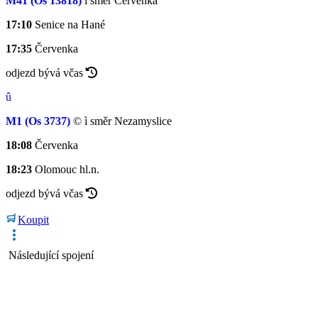
M41
(Os 13818)
ì
směr Červenka
17:10
Senice na Hané
17:35
Červenka
odjezd bývá včas
û
M1
(Os 3737)
©
ì
směr Nezamyslice
18:08
Červenka
18:23
Olomouc hl.n.
odjezd bývá včas
Koupit
Následující spojení