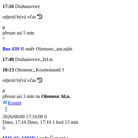
17:16
Drahanovice
odjezd bývá včas
ø
přesun asi 5 min
÷
Bus 439
H
směr Olomouc,,aut.nádr.
17:40
Drahanovice,,žel.st.
18:13
Olomouc,,Kosmonautů
J
odjezd bývá včas
ø
přesun asi 3 min na
Olomouc hl.n.
Koupit
2026/08/09 17:10:00
0
Dnes
,
17:10
Dnes
,
17:10
1 hod 13 min
û