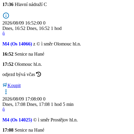
17:36
Hlavní nádraží
C
2026/08/09 16:52:00
0
Dnes
,
16:52
Dnes
,
16:52
1 hod
û
M4
(Os 14066)
z
©
ì
směr Olomouc hl.n.
16:52
Senice na Hané
17:52
Olomouc hl.n.
odjezd bývá včas
Koupit
2026/08/09 17:08:00
0
Dnes
,
17:08
Dnes
,
17:08
1 hod 5 min
û
M4
(Os 14025)
©
ì
směr Prostějov hl.n.
17:08
Senice na Hané