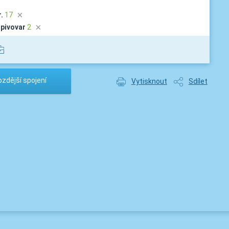
.
17
D
pivovar
2
D
zdější spojení
Vytisknout
Sdílet