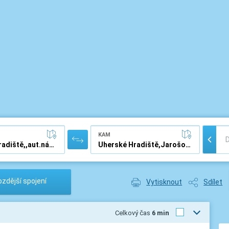
KAM
zdější spojení
Vytisknout
Sdílet
Celkový čas
6 min