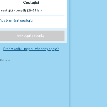
Cestující
. cestující - dospělý (26-59 let)
řidat/změnit cestující
Koupit jízdenky
Proč v košíku nejsou všechny spoje?