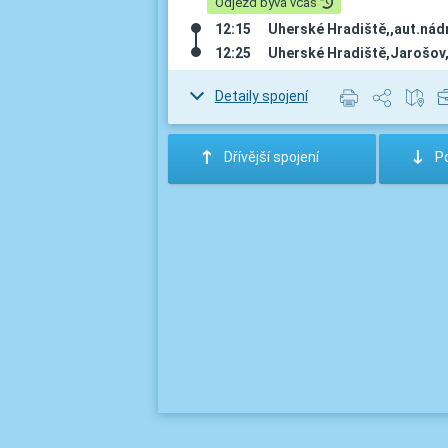
Odjezd bývá včas
12:15
Uherské Hradiště,,aut.nádr
12:25
Uherské Hradiště,Jarošov,
Detaily spojení
:
;
Dřívější spojení
Po