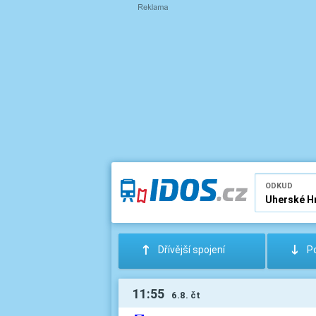
ODKUD
:
;
Dřívější spojení
Po
11:55
6.8. čt