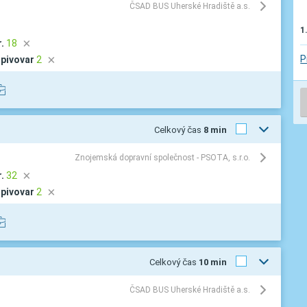
ČSAD BUS Uherské Hradiště a.s.
1
.
18
D
P
pivovar
2
D
Celkový čas
8 min
Znojemská dopravní společnost - PSOTA, s.r.o.
.
32
D
pivovar
2
D
Celkový čas
10 min
ČSAD BUS Uherské Hradiště a.s.