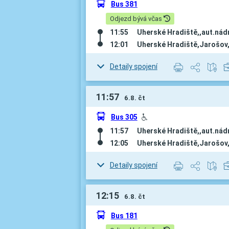
÷
Bus 381
Odjezd bývá včas
11:55
Uherské Hradiště,,aut.nádr
12:01
Uherské Hradiště,Jarošov,
Detaily spojení
11:57
6.8. čt
÷
Bus 305
H
11:57
Uherské Hradiště,,aut.nádr
12:05
Uherské Hradiště,Jarošov,
Detaily spojení
12:15
6.8. čt
÷
Bus 181