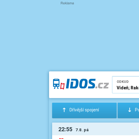
ODKUD
:
;
Dřívější spojení
Po
22:55
7.8. pá