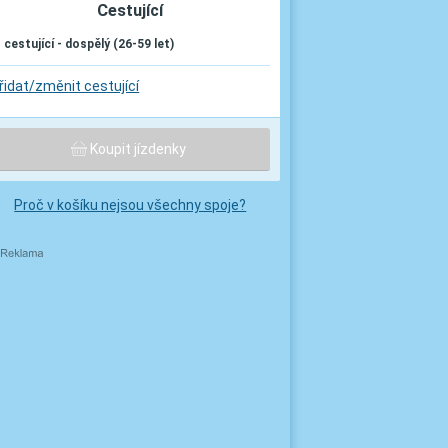
Cestující
. cestující - dospělý (26-59 let)
řidat/změnit cestující
Koupit jízdenky
Proč v košíku nejsou všechny spoje?