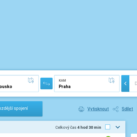
KAM
zdější spojení
Vytisknout
Sdílet
Celkový čas
4 hod 30 min