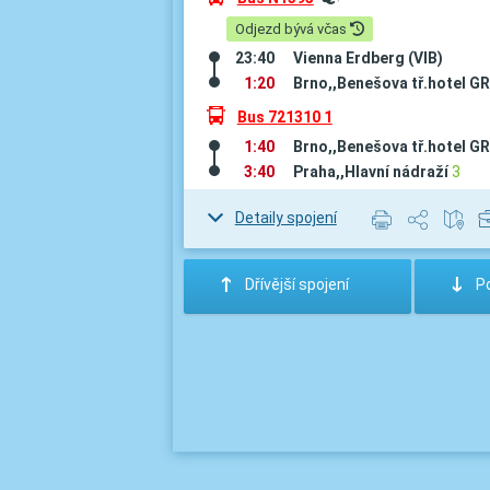
º
Odjezd bývá včas
23:40
Vienna Erdberg (VIB)
1:20
Brno,,Benešova tř.hotel G
÷
Bus 721310 1
1:40
Brno,,Benešova tř.hotel G
3:40
Praha,,Hlavní nádraží
3
Detaily spojení
:
;
Dřívější spojení
Po