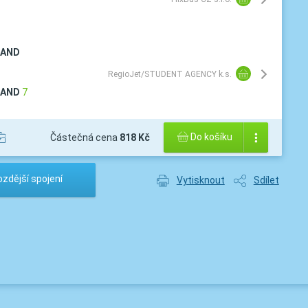
RAND
RegioJet/STUDENT AGENCY k.s.
RAND
7
Do košíku
Částečná cena
818 Kč
zdější spojení
Vytisknout
Sdílet