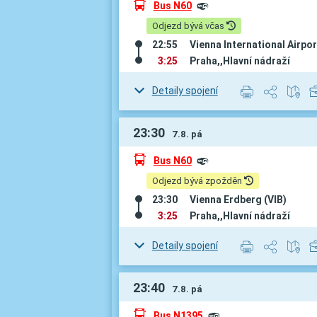
÷
Bus N60
º
Odjezd bývá včas
22:55
Vienna International Airpor
3:25
Praha,,Hlavní nádraží
Detaily spojení
23:30
7.8. pá
÷
Bus N60
º
Odjezd bývá zpožděn
23:30
Vienna Erdberg (VIB)
3:25
Praha,,Hlavní nádraží
Detaily spojení
23:40
7.8. pá
÷
Bus N1395