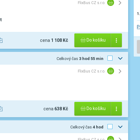
FlixBus CZ s.r.o.
1
t
P
Do košíku
cena
1 108 Kč
Celkový čas
3 hod 55 min
FlixBus CZ s.r.o.
Do košíku
cena
638 Kč
Celkový čas
4 hod
FlixBus CZ s.r.o.